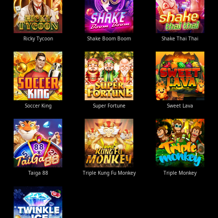
Ricky Tycoon
Shake Boom Boom
Shake Thai Thai
Soccer King
Super Fortune
Sweet Lava
Taiga 88
Triple Kung Fu Monkey
Triple Monkey