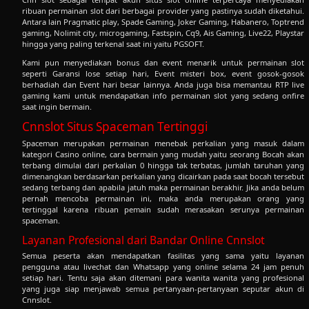
ribuan permainan slot dari berbagai provider yang pastinya sudah diketahui.
Antara lain Pragmatic play, Spade Gaming, Joker Gaming, Habanero, Toptrend
gaming, Nolimit city, microgaming, Fastspin, Cq9, Ais Gaming, Live22, Playstar
hingga yang paling terkenal saat ini yaitu PGSOFT.
Kami pun menyediakan bonus dan event menarik untuk permainan slot
seperti Garansi lose setiap hari, Event misteri box, event gosok-gosok
berhadiah dan Event hari besar lainnya. Anda juga bisa memantau RTP live
gaming kami untuk mendapatkan info permainan slot yang sedang onfire
saat ingin bermain.
Cnnslot Situs Spaceman Tertinggi
Spaceman merupakan permainan menebak perkalian yang masuk dalam
kategori Casino online, cara bermain yang mudah yaitu seorang Bocah akan
terbang dimulai dari perkalian 0 hingga tak terbatas, jumlah taruhan yang
dimenangkan berdasarkan perkalian yang dicairkan pada saat bocah tersebut
sedang terbang dan apabila jatuh maka permainan berakhir. Jika anda belum
pernah mencoba permainan ini, maka anda merupakan orang yang
tertinggal karena ribuan pemain sudah merasakan serunya permainan
spaceman.
Layanan Profesional dari Bandar Online Cnnslot
Semua peserta akan mendapatkan fasilitas yang sama yaitu layanan
pengguna atau livechat dan Whatsapp yang online selama 24 jam penuh
setiap hari. Tentu saja akan ditemani para wanita wanita yang profesional
yang juga siap menjawab semua pertanyaan-pertanyaan seputar akun di
Cnnslot.