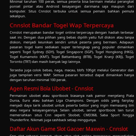
Minimal taruhan 100 perak, semua peserta bisa bermain melalui perangkat
ponsel pintar atau Android kesayangan darimana saja maupun dari
komputer. Situs Cnnslot terbuka untuk semua pemain bahkan pemula
sekalipun.
Cnnslot Bandar Togel Wap Terpercaya
Cnnslot merupakan bandar togel online terpercaya dengan hadiah terbesar
saat ini. Dengan dua pilihan yang bebas dipilih yaitu full diskon atau tanpa
diskon, menjadi keunikan sendiri untuk peserta yang bermain. Adapaun
pasaran togel kami sediakan super terlengkap yang populer dimainkan
seperti Togel Sydney (SDY), Togel Singapore (SGP), Togel Hongkong (HKG),
Togel Kumamoto (KMT), Togel Battambang (BTB), Togel Kranji (KRJ), Togel
Toronto (TRT) dan masih banyak lagi lainnya.
Tersedia juga colok bebas, naga, macau, bbfs 10figit melalui Generator dan
juga tampilan versi WAP. Semua pasaran tersebut dapat dimainkan hanya
dengan taruhan minimal 100 perak.
Agen Resmi Bola Ubobet - Cnnslot
Permainan ubobet atau sportbook biasanya naik pamor menjelang Piala
Dunia, Euro atau bahkan Liga Champions. Dengan odds yang fairplay
menjadi daya tarik ubobet untuk peserta bettor yang ingin memasang tim
atau negara kesayangannya. Selain ubobet, server sportbook lain turut
memeriahkan situs Cnn seperti Sbobet, CMD368, Saba Sport hingga
Thunderfire. Nikmati juga cashback setiap minggunya.
Daftar Akun Game Slot Gacoer Maxwin - Cnnslot
Cnn slot
sebagai tempat akun situs slot online terpercaya menyediakan