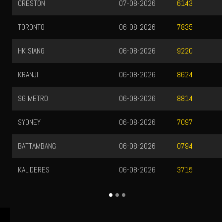
CRESTON
07-08-2026
6143
TORONTO
06-08-2026
7835
HK SIANG
06-08-2026
9220
KRANJI
06-08-2026
8624
SG METRO
06-08-2026
8814
SYDNEY
06-08-2026
7097
BATTAMBANG
06-08-2026
0794
KALIDERES
06-08-2026
3715