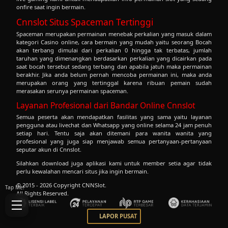
onfire saat ingin bermain.
Cnnslot Situs Spaceman Tertinggi
Spaceman merupakan permainan menebak perkalian yang masuk dalam
kategori Casino online, cara bermain yang mudah yaitu seorang Bocah
akan terbang dimulai dari perkalian 0 hingga tak terbatas, jumlah
taruhan yang dimenangkan berdasarkan perkalian yang dicairkan pada
saat bocah tersebut sedang terbang dan apabila jatuh maka permainan
berakhir. Jika anda belum pernah mencoba permainan ini, maka anda
merupakan orang yang tertinggal karena ribuan pemain sudah
merasakan serunya permainan spaceman.
Layanan Profesional dari Bandar Online Cnnslot
Semua peserta akan mendapatkan fasilitas yang sama yaitu layanan
pengguna atau livechat dan Whatsapp yang online selama 24 jam penuh
setiap hari. Tentu saja akan ditemani para wanita wanita yang
profesional yang juga siap menjawab semua pertanyaan-pertanyaan
seputar akun di Cnnslot.
Silahkan download juga aplikasi kami untuk member setia agar tidak
perlu kewalahan mencari situs jika ingin bermain.
© 2015 - 2026 Copyright CNNSlot.
Tap Me!
All Rights Reserved.
LAPOR PUSAT