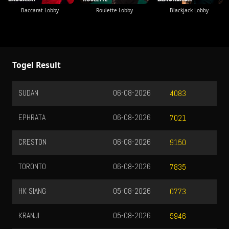
Baccarat Lobby
Roulette Lobby
Blackjack Lobby
Togel Result
UDAN
06-08-2026
SINGAPOR
4083
PHRATA
06-08-2026
SINGAPOR
7021
RESTON
06-08-2026
CIAMIS
9150
ORONTO
06-08-2026
MALAYSIA
7835
 SIANG
05-08-2026
PCSO
0773
ANJI
05-08-2026
KUMAMOT
5946