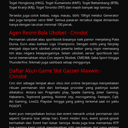
Togel Hongkong (HKG), Togel Kumamoto (KMT), Togel Battambang (BTB),
Togel Kranji (KRJ), Togel Toronto (TRT) dan masih banyak lagi lainnya.
Tersedia juga colok bebas, naga, macau, bbfs 10figit melalui Generator
dan juga tampilan versi WAP. Semua pasaran tersebut dapat dimainkan
hanya dengan taruhan minimal 100 perak.
Agen Resmi Bola Ubobet - Cnnslot
Permainan ubobet atau sportbook biasanya naik pamor menjelang Piala
Dunia, Euro atau bahkan Liga Champions. Dengan odds yang fairplay
menjadi daya tarik ubobet untuk peserta bettor yang ingin memasang
tim atau negara kesayangannya. Selain ubobet, server sportbook lain
turut memeriahkan situs Cnn seperti Sbobet, CMD368, Saba Sport hingga
Thunderfire. Nikmati juga cashback setiap minggunya.
Daftar Akun Game Slot Gacoer Maxwin -
Cnnslot
Cnn slot
sebagai tempat akun situs slot online terpercaya menyediakan
ribuan permainan slot dari berbagai provider yang pastinya sudah
diketahui. Antara lain Pragmatic play, Spade Gaming, Joker Gaming,
Habanero, Toptrend gaming, Nolimit city, microgaming, Fastspin, Cq9,
Ais Gaming, Live22, Playstar hingga yang paling terkenal saat ini yaitu
PGSOFT.
Kami pun menyediakan bonus dan event menarik untuk permainan slot
seperti Garansi lose setiap hari, Event misteri box, event gosok-gosok
berhadiah dan Event hari besar lainnya. Anda juga bisa memantau RTP
live gaming kami untuk mendapatkan info permainan slot yang sedang