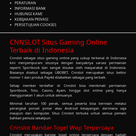
PERATURAN
INFORMASI BANK
HUBUNGI KAMI
KEBIJAKAN PRIVASI
PERSETUJUAN COOKIES
CNNSLOT Situs Gaming Online
Terbaik di Indonesia
Cnnslot
sebagai situs gaming online yang cukup terkenal di Indonesia
kini menyempurani situsnya dengan banyaknya variasi permainan
seperti Sportbook dan sangat disukai oleh masyarakat di Indonesia.
Biasanya disebut sebagai UBOBET, Cnnslot merupakan situs bettor
nomor 1 dari produk Pay4d dilabelkan sebagai yang terbaik.
Setiap member terdaftar di Cnnslot bisa menikmati permainan
Sportbook, Toto, Casino, Ayam, hingga slot online yang hanya
menggunakan 1 akun untuk semuanya.
Minimal taruhan 100 perak, semua peserta bisa bermain melalui
perangkat ponsel pintar atau Android kesayangan darimana saja
maupun dari komputer. Situs Cnnslot terbuka untuk semua pemain
bahkan pemula sekalipun.
Cnnslot Bandar Togel Wap Terpercaya
Cnnslot merupakan bandar togel online terpercaya dengan hadiah