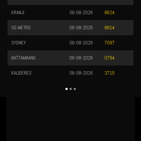
KRANJI
06-08-2026
K
8624
SG METRO
06-08-2026
Q
8814
SYDNEY
06-08-2026
H
7097
BATTAMBANG
06-08-2026
S
0794
KALIDERES
06-08-2026
T
3715