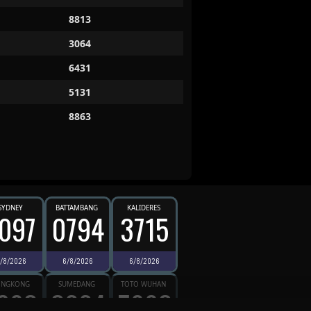
8813
3064
6431
5131
8863
SYDNEY
BATTAMBANG
KALIDERES
097
0794
3715
/8/2026
6/8/2026
6/8/2026
ONGKONG
SUMEDANG
TOTO WUHAN
083
3664
5883