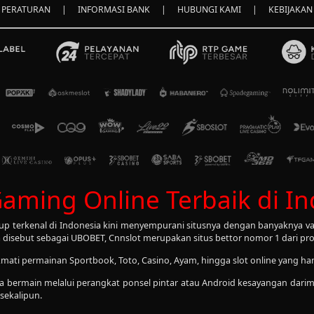
PERATURAN
|
INFORMASI BANK
|
HUBUNGI KAMI
|
KEBIJAKAN
aming Online Terbaik di I
up terkenal di Indonesia kini menyempurani situsnya dengan banyaknya va
a disebut sebagai UBOBET, Cnnslot merupakan situs bettor nomor 1 dari pro
ikmati permainan Sportbook, Toto, Casino, Ayam, hingga slot online yang
sa bermain melalui perangkat ponsel pintar atau Android kesayangan darim
sekalipun.