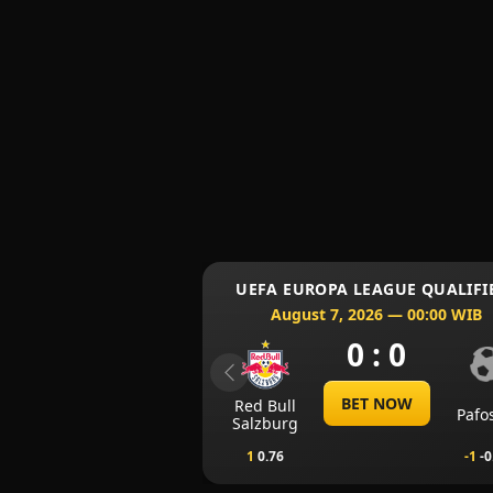
5/8/2026
5/8/2026
6/8/20
TOTOMACAU
21
6/8/20
UEFA EUROPA LEAGUE QUALIFI
August 6, 2026 — 22:59 WIB
2 : 1
Previous
BET NOW
Jagiellonia
Range
Bialystok
0.00
-0.73
0.00