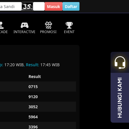
INFO : Untuk semua member CNNSLOT Bank Kembali Online 24jam! Bonus
Masuk
Daftar
CADE
INTERACTIVE
PROMOSI
EVENT
up:
17:20 WIB
, Result:
17:45 WIB
Result
0715
9120
3052
5964
3396