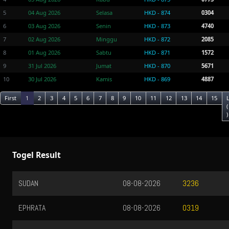
5
04 Aug 2026
Selasa
HKD - 874
0304
6
03 Aug 2026
Senin
HKD - 873
4740
7
02 Aug 2026
Minggu
HKD - 872
2085
8
01 Aug 2026
Sabtu
HKD - 871
1572
9
31 Jul 2026
Jumat
HKD - 870
5671
10
30 Jul 2026
Kamis
HKD - 869
4887
First
1
2
3
4
5
6
7
8
9
10
11
12
13
14
15
(
)
Togel Result
SUDAN
08-08-2026
3236
EPHRATA
08-08-2026
0319