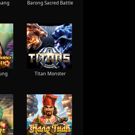
hang
Barong Sacred Battle
nung
Titan Monster