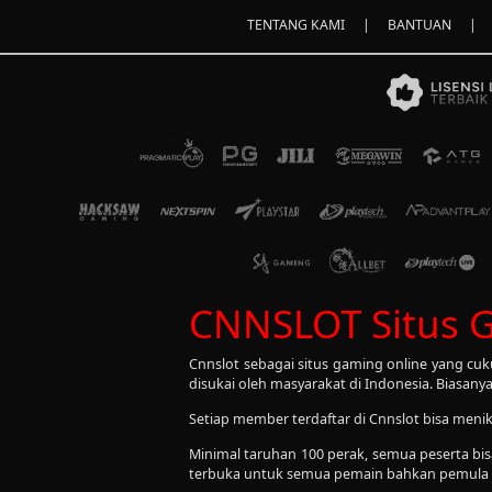
TENTANG KAMI
|
BANTUAN
|
CNNSLOT Situs G
Cnnslot
sebagai situs gaming online yang cuk
disukai oleh masyarakat di Indonesia. Biasany
Setiap member terdaftar di Cnnslot bisa men
Minimal taruhan 100 perak, semua peserta bi
terbuka untuk semua pemain bahkan pemula 