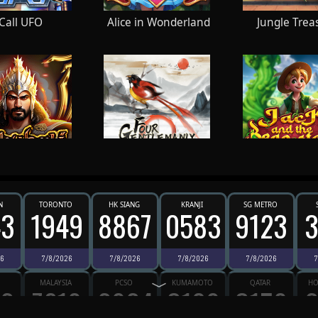
Call UFO
Alice in Wonderland
Jungle Trea
Baahubali
Four Gentlemanly
Jack and 
Flowers
Beanstal
ON
TORONTO
HK SIANG
KRANJI
SG METRO
43
1949
8867
0583
9123
3
26
7/8/2026
7/8/2026
7/8/2026
7/8/2026
7
S
MALAYSIA
PCSO
KUMAMOTO
QATAR
H
06
7218
6964
3109
3158
6