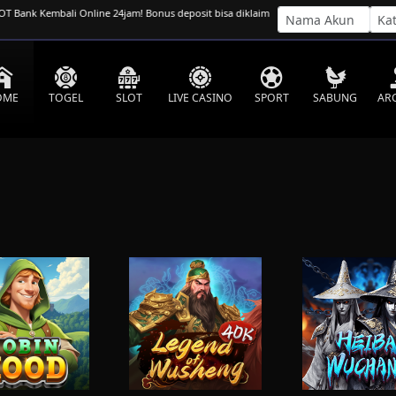
embali Online 24jam! Bonus deposit bisa diklaim melalui whatsapp CNNSLOT
OME
TOGEL
SLOT
LIVE CASINO
SPORT
SABUNG
AR