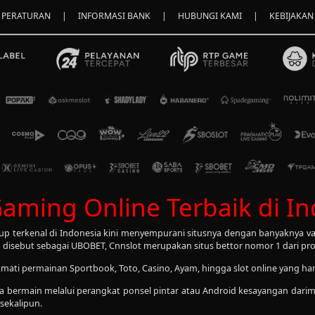
PERATURAN
|
INFORMASI BANK
|
HUBUNGI KAMI
|
KEBIJAKAN
aming Online Terbaik di I
up terkenal di Indonesia kini menyempurani situsnya dengan banyaknya va
a disebut sebagai UBOBET, Cnnslot merupakan situs bettor nomor 1 dari pro
ikmati permainan Sportbook, Toto, Casino, Ayam, hingga slot online yang
sa bermain melalui perangkat ponsel pintar atau Android kesayangan darim
sekalipun.