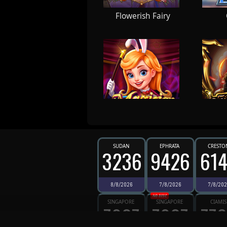
Flowerish Fairy
Magician
SUDAN
EPHRATA
CREST
3236
9426
61
8/8/2026
7/8/2026
7/8/20
NO DISC
SINGAPORE
SINGAPORE
CIAMI
7907
7907
77