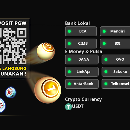
Bank Lokal
BCA
Mandiri
CIMB
BSI
E Money & Pulsa
Three
Crypto Currency
USDT