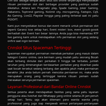
Cnn slot
sebagai tempat akun situs slot online terpercaya menyediakan
ribuan permainan slot dari berbagai provider yang pastinya sudah
diketahui. Antara lain Pragmatic play, Spade Gaming, Joker Gaming,
Habanero, Toptrend gaming, Nolimit city, microgaming, Fastspin, Cq9,
Ais Gaming, Live22, Playstar hingga yang paling terkenal saat ini yaitu
PGSOFT.
Kami pun menyediakan bonus dan event menarik untuk permainan slot
seperti Garansi lose setiap hari, Event misteri box, event gosok-gosok
berhadiah dan Event hari besar lainnya. Anda juga bisa memantau RTP
live gaming kami untuk mendapatkan info permainan slot yang sedang
onfire saat ingin bermain.
Cnnslot Situs Spaceman Tertinggi
Spaceman merupakan permainan menebak perkalian yang masuk dalam
kategori Casino online, cara bermain yang mudah yaitu seorang Bocah
akan terbang dimulai dari perkalian 0 hingga tak terbatas, jumlah
taruhan yang dimenangkan berdasarkan perkalian yang dicairkan pada
saat bocah tersebut sedang terbang dan apabila jatuh maka permainan
berakhir. Jika anda belum pernah mencoba permainan ini, maka anda
merupakan orang yang tertinggal karena ribuan pemain sudah
merasakan serunya permainan spaceman.
Layanan Profesional dari Bandar Online Cnnslot
Semua peserta akan mendapatkan fasilitas yang sama yaitu layanan
pengguna atau livechat dan Whatsapp yang online selama 24 jam penuh
setiap hari. Tentu saja akan ditemani para wanita wanita yang
profesional yang juga siap menjawab semua pertanyaan-pertanyaan