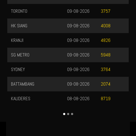
TORONTO
09-08-2026
M
3757
HK SIANG
09-08-2026
P
4008
KRANJI
09-08-2026
K
4826
SG METRO
09-08-2026
Q
5948
SYDNEY
09-08-2026
H
3764
BATTAMBANG
09-08-2026
S
2074
KALIDERES
08-08-2026
T
8719