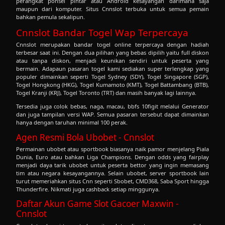
perangkat ponsel pintar atau Android kesayangan darimana saja
maupun dari komputer. Situs Cnnslot terbuka untuk semua pemain
bahkan pemula sekalipun.
Cnnslot Bandar Togel Wap Terpercaya
Cnnslot merupakan bandar togel online terpercaya dengan hadiah
terbesar saat ini. Dengan dua pilihan yang bebas dipilih yaitu full diskon
atau tanpa diskon, menjadi keunikan sendiri untuk peserta yang
bermain. Adapaun pasaran togel kami sediakan super terlengkap yang
populer dimainkan seperti Togel Sydney (SDY), Togel Singapore (SGP),
Togel Hongkong (HKG), Togel Kumamoto (KMT), Togel Battambang (BTB),
Togel Kranji (KRJ), Togel Toronto (TRT) dan masih banyak lagi lainnya.
Tersedia juga colok bebas, naga, macau, bbfs 10figit melalui Generator
dan juga tampilan versi WAP. Semua pasaran tersebut dapat dimainkan
hanya dengan taruhan minimal 100 perak.
Agen Resmi Bola Ubobet - Cnnslot
Permainan ubobet atau sportbook biasanya naik pamor menjelang Piala
Dunia, Euro atau bahkan Liga Champions. Dengan odds yang fairplay
menjadi daya tarik ubobet untuk peserta bettor yang ingin memasang
tim atau negara kesayangannya. Selain ubobet, server sportbook lain
turut memeriahkan situs Cnn seperti Sbobet, CMD368, Saba Sport hingga
Thunderfire. Nikmati juga cashback setiap minggunya.
Daftar Akun Game Slot Gacoer Maxwin -
Cnnslot